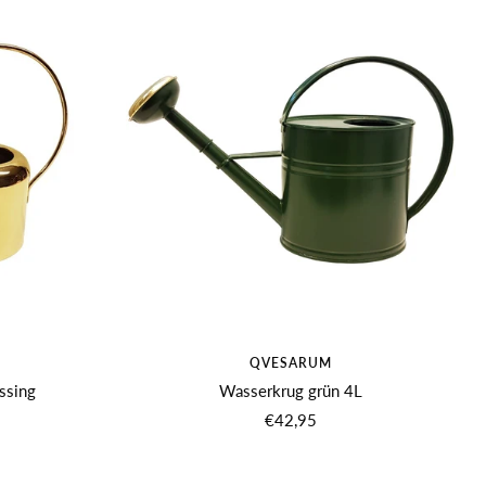
QVESARUM
ssing
Wasserkrug grün 4L
s
Angebotspreis
€42,95