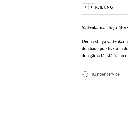
BESCHREIBUNG
Zurück
Weiter
Vattenkanna Hugo Mörkg
Denna stiliga vattenkann
den både praktisk och de
den gärna får stå framme
Kundenservice