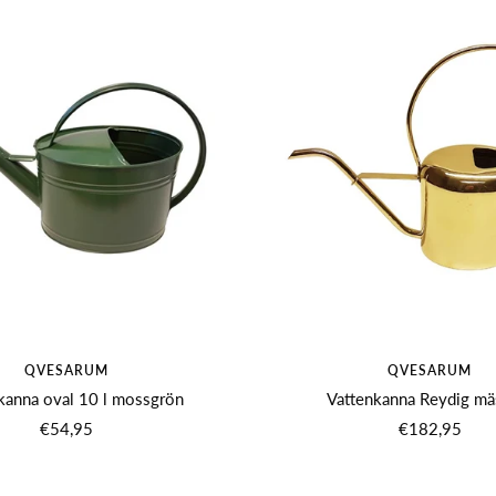
QVESARUM
QVESARUM
kanna oval 10 l mossgrön
Vattenkanna Reydig mä
Angebotspreis
Angebotsprei
€54,95
€182,95