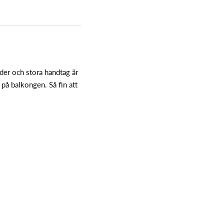
der och stora handtag är
r på balkongen.
Så fin att