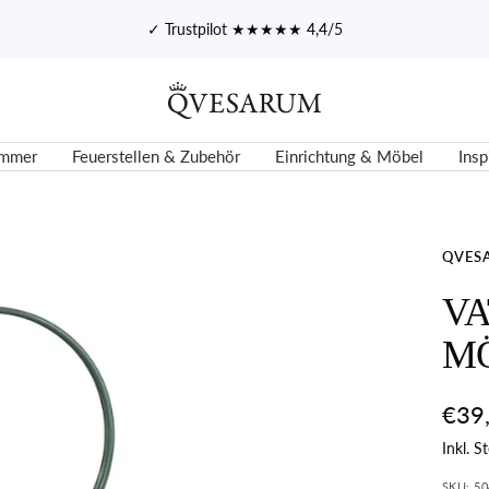
30 Tage Rückgaberecht
Qvesarum
immer
Feuerstellen & Zubehör
Einrichtung & Möbel
Insp
QVES
V
M
Ange
€39
Inkl. S
SKU:
50