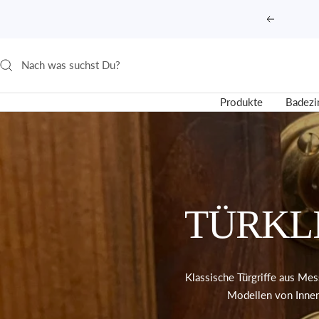
Direkt
Zurück
zum
Inhalt
Produkte
Badez
TÜRKL
Klassische Türgriffe aus Me
Modellen von Innent