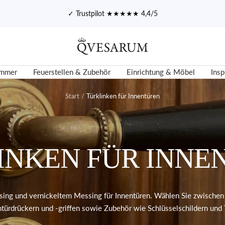
✓ Trustpilot ★★★★★ 4,4/5
Qvesarum
immer
Feuerstellen & Zubehör
Einrichtung & Möbel
Insp
Start
Türklinken für Innentüren
INKEN FÜR INNE
ssing und vernickeltem Messing für Innentüren. Wählen Sie zwischen 
ürdrückern und -griffen sowie Zubehör wie Schlüsselschildern und 