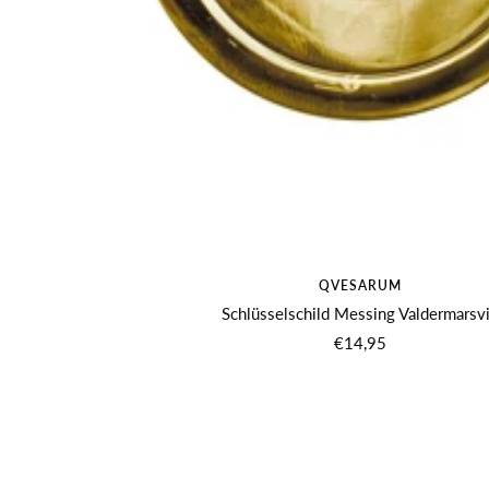
QVESARUM
Schlüsselschild Messing Valdermarsv
Angebotspreis
€14,95