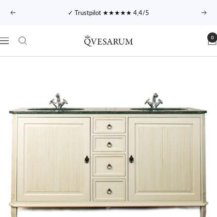
Hoppa
✓ Trustpilot ★★★★★ 4,4/5
Föregående
Näst
till
innehållet
0
Qvesarum
Navigering