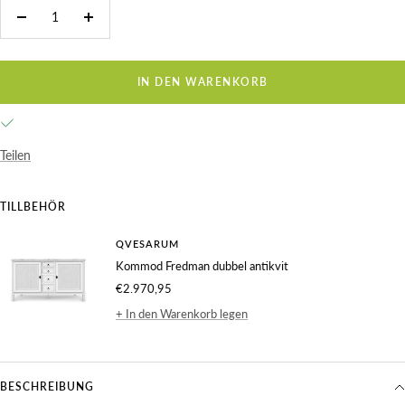
Reduzieren
Menge
Sie
erhöhen
die
IN DEN WARENKORB
Menge
Teilen
TILLBEHÖR
QVESARUM
Kommod Fredman dubbel antikvit
Verkaufspreis
€2.970,95
+ In den Warenkorb legen
BESCHREIBUNG