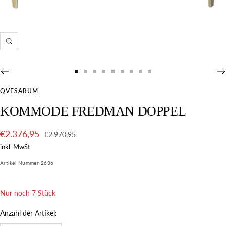
Vergrößern
Gå
Gå
Gå
Gå
Gå
Gå
Gå
Gå
Gå
till
till
till
till
till
till
till
till
till
QVESARUM
bild
bild
bild
bild
bild
bild
bild
bild
bild
KOMMODE FREDMAN DOPPEL
1
2
3
4
5
6
7
8
9
Verkaufspreis
€2.376,95
Preis
€2.970,95
des
inkl. MwSt.
Produkts
Artikel Nummer
2636
Nur noch 7 Stück
Anzahl der Artikel: